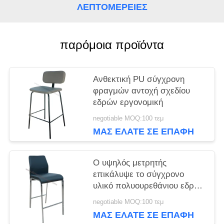
ΛΕΠΤΟΜΈΡΕΙΕΣ
PRIVACY
παρόμοια προϊόντα
POLICY
Ανθεκτική PU σύγχρονη
φραγμών αντοχή σχεδίου
εδρών εργονομική
negotiable MOQ:100 τεμ
ΜΑΣ ΕΛΆΤΕ ΣΕ ΕΠΑΦΉ
ΜΕ
Ο υψηλός μετρητής
επικάλυψε το σύγχρονο
υλικό πολυουρεθάνιου εδρών
φραγμών
negotiable MOQ:100 τεμ
ΜΑΣ ΕΛΆΤΕ ΣΕ ΕΠΑΦΉ