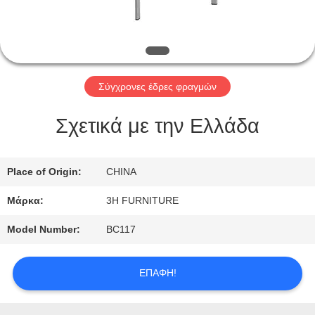
ΠΟΙΟΤΙΚΌΣ
ΈΛΕΓΧΟΣ
Σύγχρονες έδρες φραγμών
ΕΠΑΦΉ
Σχετικά με την Ελλάδα
ΗΠΑ
Place of Origin:
CHINA
ΖΗΤΉΣΤΕ
Μάρκα:
3H FURNITURE
ΈΝΑ
Model Number:
BC117
ΑΠΌΣΠΑΣΜΑ
ΕΠΑΦΉ!
SITEMAP