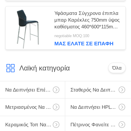
ΜΕ
Υφάσματα Σύγχρονα έπιπλα
μπαρ Καρέκλες 750mm ύψος
καθίσματος 460*600*115mm
μέγεθος
negotiable MOQ:100
ΜΑΣ ΕΛΆΤΕ ΣΕ ΕΠΑΦΉ
ΜΕ
Λαϊκή κατηγορία
Όλα
Να Δειπνήσει Επέκτασης Πίνακας
Σταθερός Να Δειπνήσει Πίνακας
Μετριασμένος Να Δειπνήσει Γυαλιού Πίνακας
Να Δειπνήσει HPL Πίνακας
Κεραμικός Τοπ Να Δειπνήσει Πίνακας
Πέτρινος Φανείτε Να Δειπνήσει Πίνακας