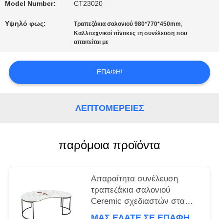
Model Number:
CT23020
PRIVACY
Υψηλό φως:
,
Τραπεζάκια σαλονιού 980*770*450mm
Καλλιτεχνικοί πίνακες τη συνέλευση που
απαιτείται με
POLICY
ΕΠΑΦΉ!
ΛΕΠΤΟΜΈΡΕΙΕΣ
παρόμοια προϊόντα
Απαραίτητα συνέλευση
τραπεζάκια σαλονιού
Ceremic σχεδιαστών στα
διάφορα χρώματα
ΜΑΣ ΕΛΆΤΕ ΣΕ ΕΠΑΦΉ