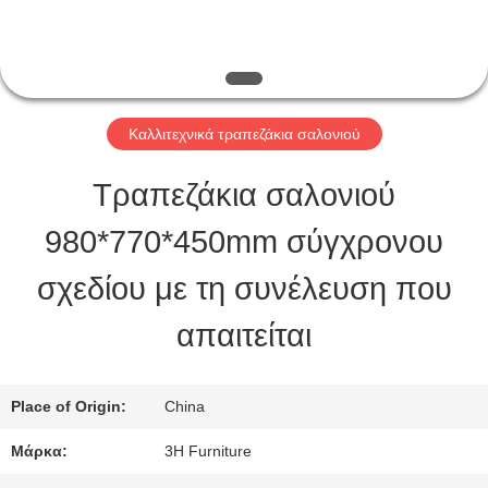
ΠΟΙΟΤΙΚΌΣ
ΈΛΕΓΧΟΣ
Καλλιτεχνικά τραπεζάκια σαλονιού
ΕΠΑΦΉ
Τραπεζάκια σαλονιού
ΗΠΑ
980*770*450mm σύγχρονου
σχεδίου με τη συνέλευση που
ΖΗΤΉΣΤΕ
απαιτείται
ΈΝΑ
ΑΠΌΣΠΑΣΜΑ
Place of Origin:
China
Μάρκα:
3H Furniture
SITEMAP