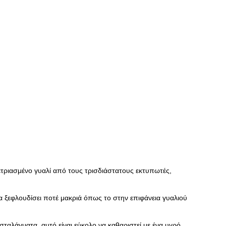
ετριασμένο γυαλί από τους τρισδιάστατους εκτυπωτές,
θα ξεφλουδίσει ποτέ μακριά όπως το στην επιφάνεια γυαλιού
σταλάγματα, αυτό είναι εύκολο να καθαριστεί με ένα υγρό