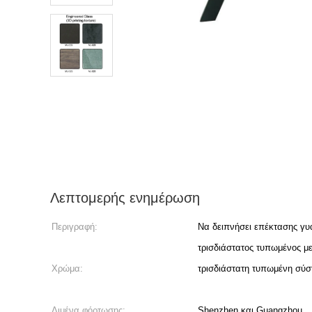
Λεπτομερής ενημέρωση
Περιγραφή:
Να δειπνήσει επέκτασης γυ
τρισδιάστατος τυπωμένος μ
Χρώμα:
τρισδιάστατη τυπωμένη σύσ
Λιμένα φόρτωσης:
Shenzhen και Guangzhou