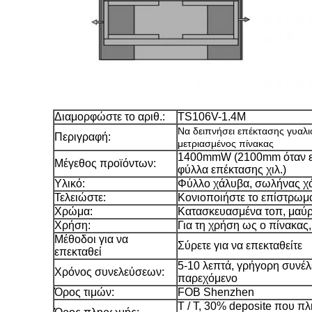
Διαμορφώστε το αριθ.:
TS106V-1.4M
Να δειπνήσει επέκτασης γυαλ
Περιγραφή:
μετριασμένος πίνακας
1400mmW (2100mm όταν επ
Μέγεθος προϊόντων:
φύλλα επέκτασης χιλ.)
Υλικό:
Φύλλο χάλυβα, σωλήνας χά
Τελειώστε:
Κονιοποιήστε το επίστρωμ
Χρώμα:
Κατασκευασμένα τοπ, μαύρ
Χρήση:
Για τη χρήση ως ο πίνακας
Μέθοδοι για να
Σύρετε για να επεκταθείτε
επεκταθεί
5-10 λεπτά, γρήγορη συνέλε
Χρόνος συνελεύσεων:
παρεχόμενο
Όρος τιμών:
FOB Shenzhen
T / Τ, 30% deposite που π