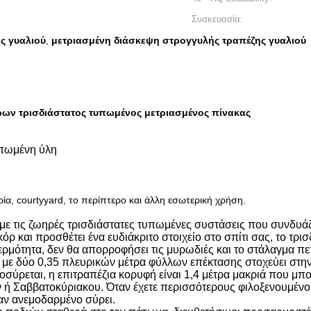
Συσκευασία:
ς γυαλιού
μετριασμένη διάσκεψη στρογγυλής τραπέζης γυαλιού
,
ρων τρισδιάστατος τυπωμένος μετριασμένος πίνακας
τυπωμένη ύλη
ρία, courtyyard, το περίπτερο και άλλη εσωτερική χρήση.
με τις ζωηρές τρισδιάστατες τυπωμένες συστάσεις που συνδυάζ
όρ και προσθέτει ένα ευδιάκριτο στοιχείο στο σπίτι σας, το τ
ερμότητα, δεν θα απορροφήσει τις μυρωδιές και το στάλαγμα πετ
να με δύο 0,35 πλευρικών μέτρα φύλλων επέκτασης στοχεύει στη
οσύρεται, η επιτραπέζια κορυφή είναι 1,4 μέτρα μακριά που μπ
ν ή Σαββατοκύριακου. Όταν έχετε περισσότερους φιλοξενουμένου
ναν ανεμοδαρμένο σύρει.