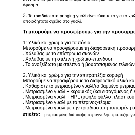
ύφασμα.
3.
Το τρισδιάστατο pringing γυαλί είναι εύκαμπτο για το 
οποιοδήποτε σχέδιο στο γυαλί.
Τι μπορούμε να προσφέρουμε για την προσαρμ
1: Υλικό και χρώμα για τα πόδια
Μπορούμε να προσφέρουμε τη διαφορετική προσαρμ
.
Χάλυβας με το επίστρωμα σκονών
.
Χάλυβας με τη στιλπνή χρώμιο-επένδυση
.
Το ανοξείδωτο με στιλπνό ή βουρτσισμένος τελειών
2.
Υλικό και χρώμα για την επιτραπέζια κορυφή
Μπορούμε να προσφέρουμε το διαφορετικό υλικό και 
.
Καθαρίστε το μετριασμένο γυαλί/το βαμμένο μετρια
.
Μετριασμένο γυαλί + κεραμικός (και εισαγόμενος ή
.
Μετριασμένα γυαλί + HPL (υψηλό φύλλο πλαστικού 
.
Μετριασμένο γυαλί με το πέτρινος-τέρμα
.
Μετριασμένο γυαλί με την τρισδιάστατη τυπωμένη 
ετικέτα:
μετριασμένη διάσκεψη στρογγυλής τραπέζης γυ