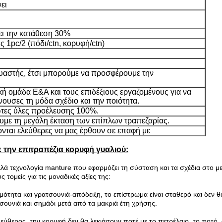
ει
ει την κατάθεση 30%
 1pc/2 (πόδι/ctn, κορυφή/ctn)
ευαστής, έτσι μπορούμε να προσφέρουμε την
κή ομάδα Ε&Α και τους επιδέξιους εργαζομένους για να
ουσες τη μόδα σχέδιο και την ποιότητα.
τες ύλες προέλευσης 100%.
ε τη μεγάλη έκταση των επίπλων τραπεζαρίας.
νται ελεύθερες να μας έρθουν σε επαφή με
ε την επιτραπέζια κορυφή γυαλιού:
αλλά τεχνολογία manture που εφαρμόζει τη σύσταση και τα σχέδια στο μ
 τομείς για τις μοναδικές αξίες της:
ρμότητα και γρατσουνιά-απόδειξη, το επίστρωμα είναι σταθερό και δεν 
σουνιά και σημάδι μετά από τα μακριά έτη χρήσης.
εύθερος, την κορυφή δεν θα λεκιάσουν ποτέ με το πετρέλαιο, το ποτό, 