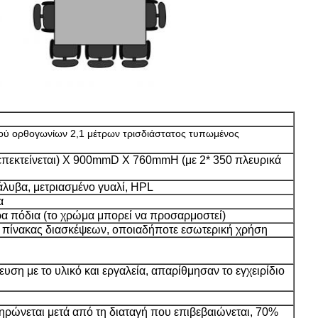
ιού ορθογωνίων 2,1 μέτρων τρισδιάστατος τυπωμένος
εκτείνεται) Χ 900mmD Χ 760mmH (με 2* 350 πλευρικά
λυβα, μετριασμένο γυαλί, HPL
α
α πόδια (το χρώμα μπορεί να προσαρμοστεί)
, πίνακας διασκέψεων, οποιαδήποτε εσωτερική χρήση
υση με το υλικό και εργαλεία, απαρίθμησαν το εγχειρίδιο
ληρώνεται μετά από τη διαταγή που επιβεβαιώνεται, 70%