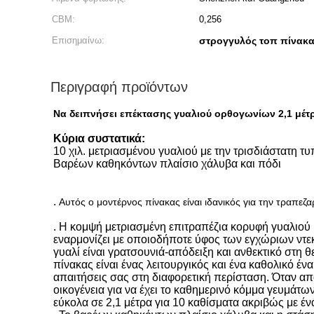
CBM:
0,256
Επισημαίνω:
στρογγυλός τοπ πίνακα
Περιγραφή προϊόντων
Να δειπνήσει επέκτασης γυαλιού ορθογωνίων 2,1 μέτ
Κύρια συστατικά:
10 χιλ. μετριασμένου γυαλιού με την τρισδιάστατη 
Βαρέων καθηκόντων πλαίσιο χάλυβα και πόδι
.
Αυτός ο μοντέρνος πίνακας είναι ιδανικός για την τραπεζα
. Η κομψή μετριασμένη επιτραπέζια κορυφή γυαλιού 
εναρμονίζει με οποιοδήποτε ύφος των εγχώριων ντεκ
γυαλί είναι γρατσουνιά-απόδειξη και ανθεκτικό στη θ
πίνακας είναι ένας λειτουργικός και ένα καθολικό έ
απαιτήσεις σας στη διαφορετική περίσταση. Όταν απ
οικογένεια για να έχει το καθημερινό κόμμα γευμάτω
εύκολα σε 2,1 μέτρα για 10 καθίσματα ακριβώς με έ