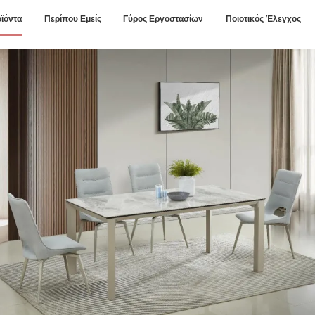
ϊόντα
Περίπου Εμείς
Γύρος Εργοστασίων
Ποιοτικός Έλεγχος