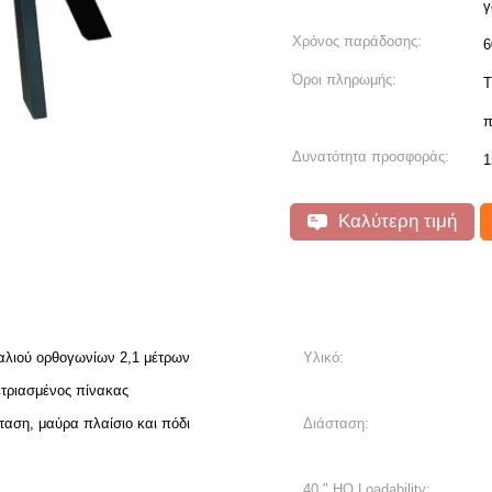
γ
Χρόνος παράδοσης:
6
Όροι πληρωμής:
T
π
Δυνατότητα προσφοράς:
1
Καλύτερη τιμή
αλιού ορθογωνίων 2,1 μέτρων
Υλικό:
ετριασμένος πίνακας
ταση, μαύρα πλαίσιο και πόδι
Διάσταση:
40 " HQ Loadability: