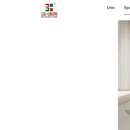
Σπίτι
Προ