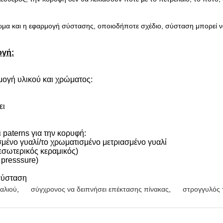
χρώμα και η εφαρμογή σύστασης, οποιοδήποτε σχέδιο, σύσταση μπορεί 
ογή:
ογή υλικού και χρώματος:
ει
paterns για την κορυφή:
σμένο γυαλί/το χρωματισμένο μετριασμένο γυαλί
 εσωτερικός κεραμικός)
presssure)
σύσταση
αλιού
,
σύγχρονος να δειπνήσει επέκτασης πίνακας
,
στρογγυλός 