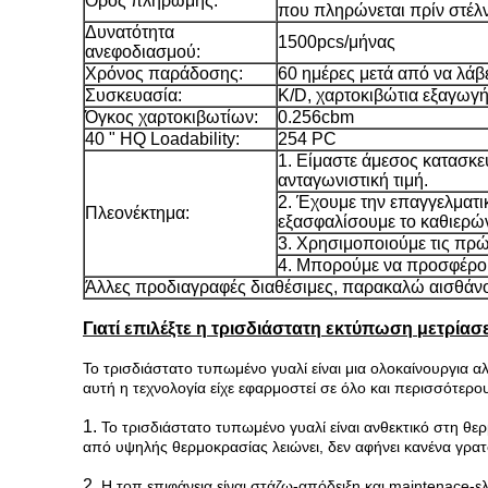
Όρος πληρωμής:
που πληρώνεται πρίν στέλν
Δυνατότητα
1500pcs/μήνας
ανεφοδιασμού:
Χρόνος παράδοσης:
60 ημέρες μετά από να λάβ
Συσκευασία:
K/D, χαρτοκιβώτια εξαγωγής
Όγκος χαρτοκιβωτίων:
0.256cbm
40 " HQ Loadability:
254 PC
1. Είμαστε άμεσος κατασκ
ανταγωνιστική τιμή.
2. Έχουμε την επαγγελματι
Πλεονέκτημα:
εξασφαλίσουμε το καθιερών
3.
Χρησιμοποιούμε τις πρώ
4.
Μπορούμε να προσφέρουμ
Άλλες προδιαγραφές διαθέσιμες, παρακαλώ αισθάνο
Γιατί επιλέξτε η τρισδιάστατη εκτύπωση μετρίασ
Το τρισδιάστατο τυπωμένο γυαλί είναι μια ολοκαίνουργια 
αυτή η τεχνολογία είχε εφαρμοστεί σε όλο και περισσότερους
1.
Το τρισδιάστατο τυπωμένο γυαλί είναι ανθεκτικό στη θε
από υψηλής θερμοκρασίας λειώνει, δεν αφήνει κανένα γρατ
2.
Η τοπ επιφάνεια είναι στάζω-απόδειξη και maintenace-ελ