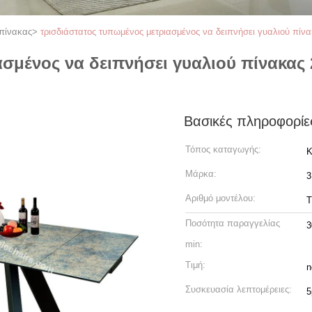
 πίνακας
>
τρισδιάστατος τυπωμένος μετριασμένος να δειπνήσει γυαλιού πίνα
σμένος να δειπνήσει γυαλιού πίνακας 2
Βασικές πληροφορίε
Τόπος καταγωγής:
Κ
Μάρκα:
3
Αριθμό μοντέλου:
T
Ποσότητα παραγγελίας
3
min:
Τιμή:
n
Συσκευασία λεπτομέρειες:
5