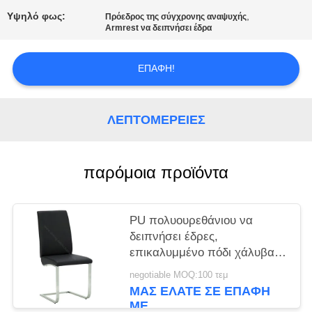
Υψηλό φως:
,
Πρόεδρος της σύγχρονης αναψυχής
Armrest να δειπνήσει έδρα
ΕΠΑΦΉ!
ΛΕΠΤΟΜΈΡΕΙΕΣ
παρόμοια προϊόντα
PU πολυουρεθάνιου να
δειπνήσει έδρες,
επικαλυμμένο πόδι χάλυβα
Stainess εδρών τραπεζαρίας
negotiable MOQ:100 τεμ
ΜΑΣ ΕΛΆΤΕ ΣΕ ΕΠΑΦΉ
ΜΕ