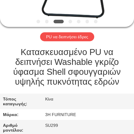
ΈΛΕΓΧΟΣ
ΕΠΑΦΉ
ΗΠΑ
PU να δειπνήσει έδρες
ΖΗΤΉΣΤΕ
Κατασκευασμένο PU να
ΈΝΑ
δειπνήσει Washable γκρίζο
ΑΠΌΣΠΑΣΜΑ
ύφασμα Shell σφουγγαριών
υψηλής πυκνότητας εδρών
SITEMAP
Τόπος
Κίνα
καταγωγής:
PRIVACY
Μάρκα:
3H FURNITURE
POLICY
Αριθμό
SU299
μοντέλου: