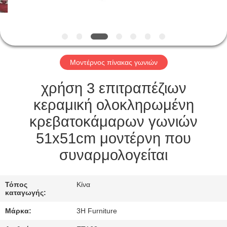
ΈΛΕΓΧΟΣ
ΕΠΑΦΉ
ΗΠΑ
Μοντέρνος πίνακας γωνιών
ΖΗΤΉΣΤΕ
χρήση 3 επιτραπέζιων
ΈΝΑ
κεραμική ολοκληρωμένη
ΑΠΌΣΠΑΣΜΑ
κρεβατοκάμαρων γωνιών
51x51cm μοντέρνη που
SITEMAP
συναρμολογείται
PRIVACY
Τόπος
Κίνα
καταγωγής:
POLICY
Μάρκα:
3H Furniture