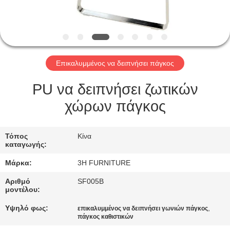
ΈΛΕΓΧΟΣ
ΕΠΑΦΉ
ΗΠΑ
Επικαλυμμένος να δειπνήσει πάγκος
ΖΗΤΉΣΤΕ
PU να δειπνήσει ζωτικών
ΈΝΑ
χώρων πάγκος
ΑΠΌΣΠΑΣΜΑ
Τόπος
Κίνα
καταγωγής:
SITEMAP
Μάρκα:
3H FURNITURE
PRIVACY
Αριθμό
SF005B
μοντέλου:
POLICY
Υψηλό φως:
,
επικαλυμμένος να δειπνήσει γωνιών πάγκος
πάγκος καθιστικών