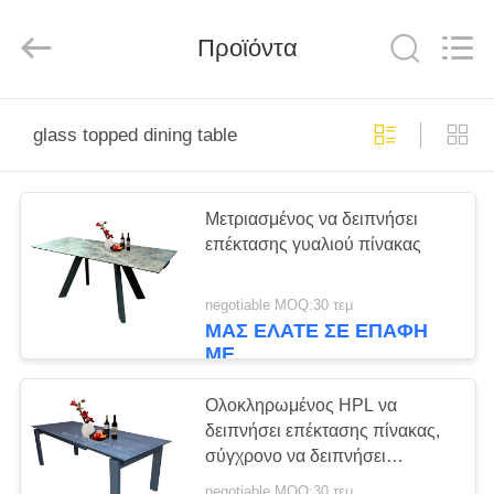
Dongguan
Xinyaju
Metal
Products
Προϊόντα
Co,
Ltd.
All
Rights
ΣΠΊΤΙ
Reserved.
glass topped dining table
ΠΡΟΪΌΝΤΑ
Μετριασμένος να δειπνήσει
επέκτασης γυαλιού πίνακας
ΠΕΡΊΠΟΥ
ΕΜΕΊΣ
negotiable MOQ:30 τεμ
ΜΑΣ ΕΛΆΤΕ ΣΕ ΕΠΑΦΉ
ΜΕ
ΓΎΡΟΣ
ΕΡΓΟΣΤΑΣΊΩΝ
Ολοκληρωμένος HPL να
δειπνήσει επέκτασης πίνακας,
σύγχρονο να δειπνήσει
ΠΟΙΟΤΙΚΌΣ
ορθογωνίων επιτραπέζιο
negotiable MOQ:30 τεμ