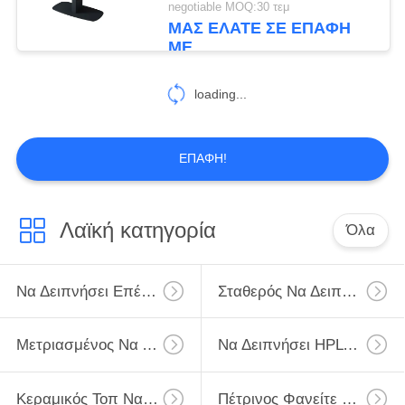
negotiable MOQ:30 τεμ
ΜΑΣ ΕΛΆΤΕ ΣΕ ΕΠΑΦΉ
ΜΕ
loading...
ΕΠΑΦΉ!
Λαϊκή κατηγορία
Όλα
Να Δειπνήσει Επέκτασης Πίνακας
Σταθερός Να Δειπνήσει Πίνακας
Μετριασμένος Να Δειπνήσει Γυαλιού Πίνακας
Να Δειπνήσει HPL Πίνακας
Κεραμικός Τοπ Να Δειπνήσει Πίνακας
Πέτρινος Φανείτε Να Δειπνήσει Πίνακας