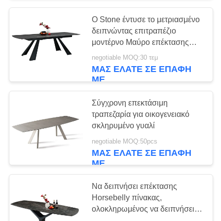
Ο Stone έντυσε το μετριασμένο
δειπνώντας επιτραπέζιο
μοντέρνο Μαύρο επέκτασης
γυαλιού για 12 καθίσματα
negotiable MOQ:30 τεμ
ΜΑΣ ΕΛΆΤΕ ΣΕ ΕΠΑΦΉ
ΜΕ
Σύγχρονη επεκτάσιμη
τραπεζαρία για οικογενειακό
σκληρυμένο γυαλί
negotiable MOQ:50pcs
ΜΑΣ ΕΛΆΤΕ ΣΕ ΕΠΑΦΉ
ΜΕ
Να δειπνήσει επέκτασης
Horsebelly πίνακας,
ολοκληρωμένος να δειπνήσει
2,3 μέτρων γυαλί πίνακας