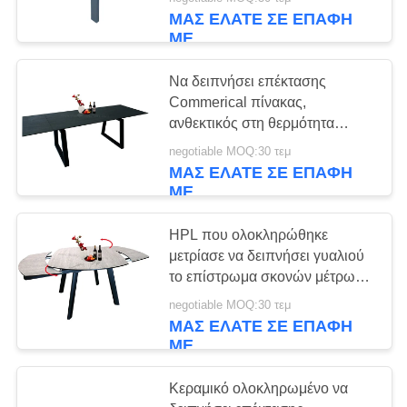
ΈΛΕΓΧΟΣ
διευθετήσιμο πόδι
ΜΑΣ ΕΛΆΤΕ ΣΕ ΕΠΑΦΉ
ΜΕ
ΕΠΑΦΉ
Να δειπνήσει επέκτασης
ΗΠΑ
Commerical πίνακας,
ανθεκτικός στη θερμότητα
μαύρος πίνακας επέκτασης
ΖΗΤΉΣΤΕ
negotiable MOQ:30 τεμ
ΜΑΣ ΕΛΆΤΕ ΣΕ ΕΠΑΦΉ
ΈΝΑ
ΜΕ
ΑΠΌΣΠΑΣΜΑ
HPL που ολοκληρώθηκε
μετρίασε να δειπνήσει γυαλιού
SITEMAP
το επίστρωμα σκονών μέτρων
πινάκων 1.7 τελειώνει
negotiable MOQ:30 τεμ
PRIVACY
ΜΑΣ ΕΛΆΤΕ ΣΕ ΕΠΑΦΉ
ΜΕ
POLICY
Κεραμικό ολοκληρωμένο να