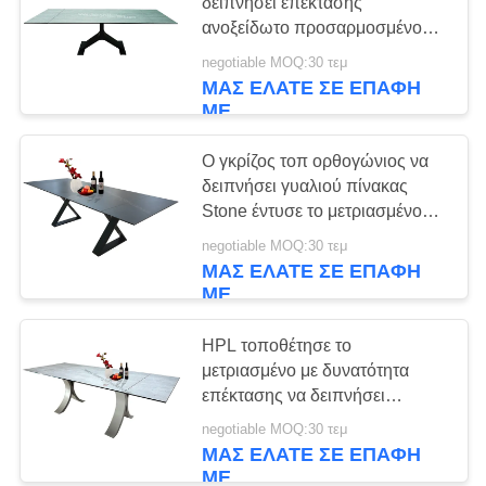
δειπνήσει επέκτασης
ανοξείδωτο προσαρμοσμένο
βάση χρώμα μέτρων πινάκων
negotiable MOQ:30 τεμ
2.1
ΜΑΣ ΕΛΆΤΕ ΣΕ ΕΠΑΦΉ
ΜΕ
Ο γκρίζος τοπ ορθογώνιος να
δειπνήσει γυαλιού πίνακας
Stone έντυσε το μετριασμένο
γυαλί 2,6 μέτρο
negotiable MOQ:30 τεμ
ΜΑΣ ΕΛΆΤΕ ΣΕ ΕΠΑΦΉ
ΜΕ
HPL τοποθέτησε το
μετριασμένο με δυνατότητα
επέκτασης να δειπνήσει
γυαλιού επιτραπέζιο λέιζερ
negotiable MOQ:30 τεμ
Cutted σε στρώματα
ΜΑΣ ΕΛΆΤΕ ΣΕ ΕΠΑΦΉ
ΜΕ